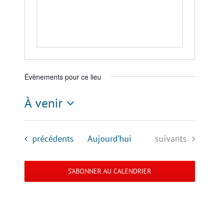
Évènements pour ce lieu
À venir
Sélectionnez
une
Évènements
Évènements
précédents
Aujourd’hui
suivants
date.
S’ABONNER AU CALENDRIER