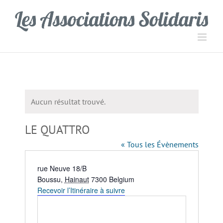
Passer
Panneau de gestion des cookies
au
contenu
Aucun résultat trouvé.
Notice
LE QUATTRO
« Tous les Évènements
Adresse
rue Neuve 18/B
Boussu
,
Hainaut
7300
Belgium
Recevoir l’Itinéraire à suivre