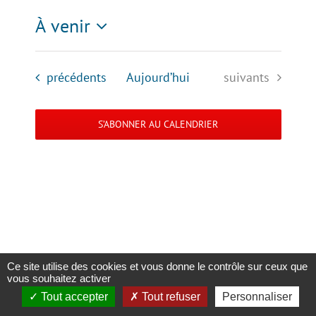
À venir
Sélectionnez
une
Évènements
Évènements
précédents
Aujourd’hui
suivants
date.
S’ABONNER AU CALENDRIER
Ce site utilise des cookies et vous donne le contrôle sur ceux que
Copyright 2023 |
Solidaris Wallonie
|
Mentions légales et politique de
vous souhaitez activer
confidentialité
Tout accepter
Tout refuser
Personnaliser