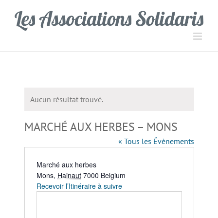
Passer
Panneau de gestion des cookies
au
contenu
Aucun résultat trouvé.
Notice
MARCHÉ AUX HERBES – MONS
« Tous les Évènements
Adresse
Marché aux herbes
Mons
,
Hainaut
7000
Belgium
Recevoir l’Itinéraire à suivre