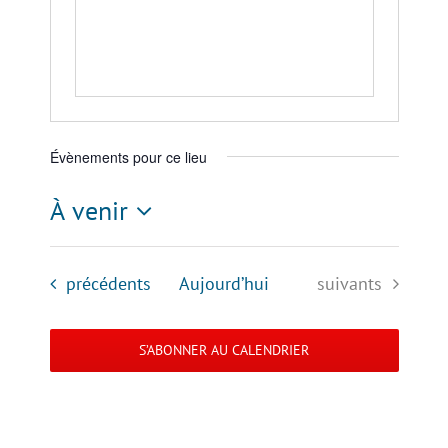
Évènements pour ce lieu
À venir
Sélectionnez
une
Évènements
Évènements
précédents
Aujourd’hui
suivants
date.
S’ABONNER AU CALENDRIER