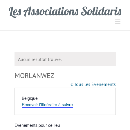
Passer
Panneau de gestion des cookies
au
contenu
Aucun résultat trouvé.
Notice
MORLANWEZ
« Tous les Évènements
Adresse
Belgique
Recevoir l’Itinéraire à suivre
Évènements pour ce lieu