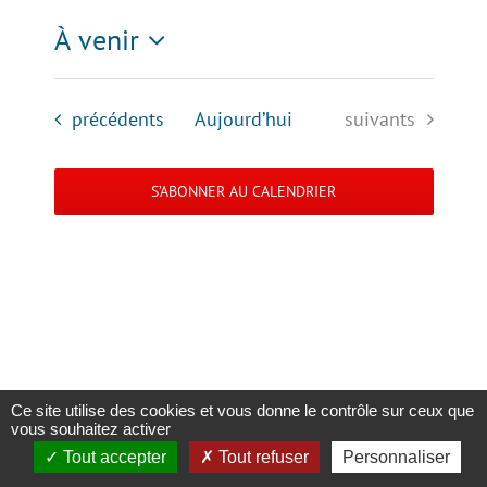
À venir
Sélectionnez
une
Évènements
Évènements
précédents
Aujourd’hui
suivants
date.
S’ABONNER AU CALENDRIER
Ce site utilise des cookies et vous donne le contrôle sur ceux que
Copyright 2023 |
Solidaris Wallonie
|
Mentions légales et politique de
vous souhaitez activer
confidentialité
Tout accepter
Tout refuser
Personnaliser