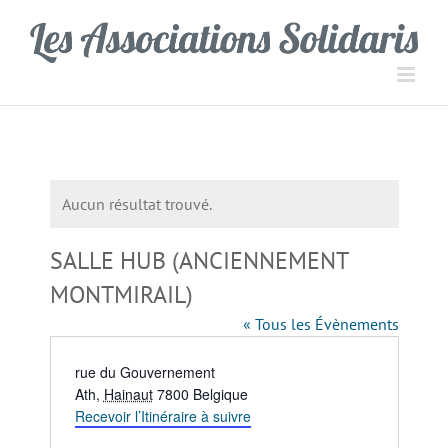
Passer
Panneau de gestion des cookies
au
contenu
Aucun résultat trouvé.
Notice
SALLE HUB (ANCIENNEMENT
MONTMIRAIL)
« Tous les Évènements
Adresse
rue du Gouvernement
Ath
,
Hainaut
7800
Belgique
Recevoir l’Itinéraire à suivre