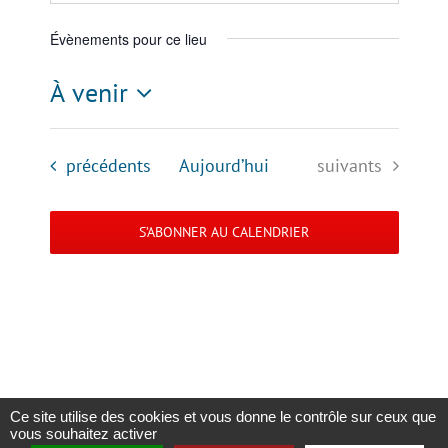
Évènements pour ce lieu
À venir
Sélectionnez
une
Évènements
Évènements
précédents
Aujourd’hui
suivants
date.
S’ABONNER AU CALENDRIER
Ce site utilise des cookies et vous donne le contrôle sur ceux que
vous souhaitez activer
Copyright 2023 |
Solidaris Wallonie
|
Mentions légales et politique de