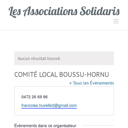
Passer
Panneau de gestion des cookies
au
contenu
Aucun résultat trouvé.
Notice
COMITÉ LOCAL BOUSSU-HORNU
« Tous les Évènements
Téléphone
0472 26 69 96
Email
francoise.huvelle2@gmail.com
Évènements dans ce organisateur