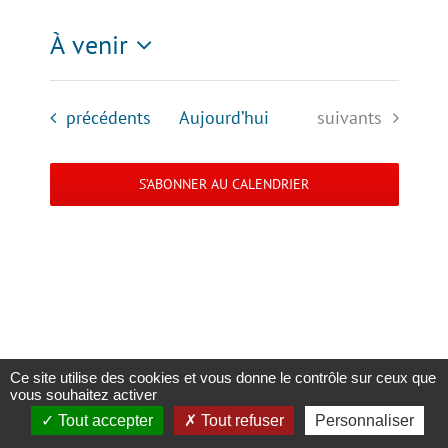
À venir
Sélectionnez
une
Évènements
Évènements
précédents
Aujourd’hui
suivants
date.
S’ABONNER AU CALENDRIER
Ce site utilise des cookies et vous donne le contrôle sur ceux que
vous souhaitez activer
Copyright 2023 |
Solidaris Wallonie
|
Mentions légales et politique de
confidentialité
Tout accepter
Tout refuser
Personnaliser