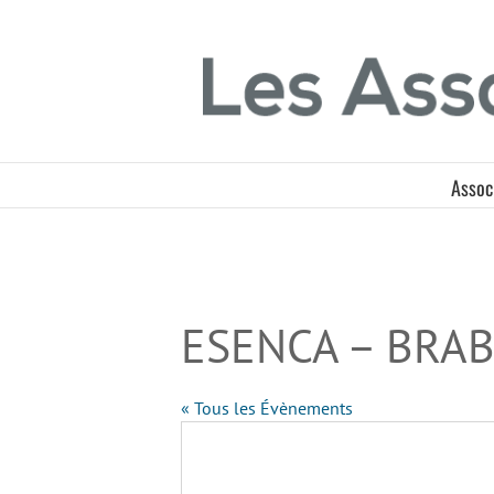
Passer
Panneau de gestion des cookies
au
contenu
Assoc
ESENCA – BRA
« Tous les Évènements