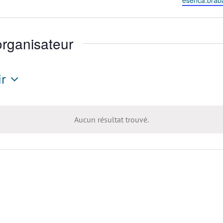
esenca.braba
rganisateur
ir
tionnez
Aucun résultat trouvé.
Notice