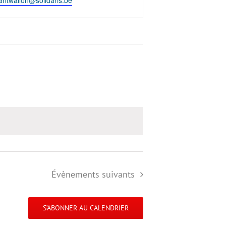
ntwallon@solidaris.be
Évènements
suivants
S’ABONNER AU CALENDRIER