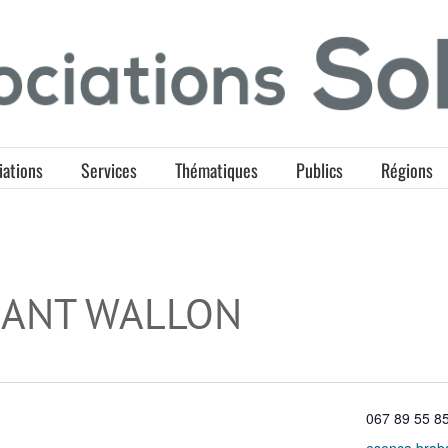
iations
Services
Thématiques
Publics
Régions
BANT WALLON
Téléphone
067 89 55 8
Email