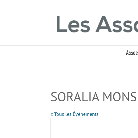
Passer
Panneau de gestion des cookies
au
contenu
Assoc
SORALIA MONS
« Tous les Évènements