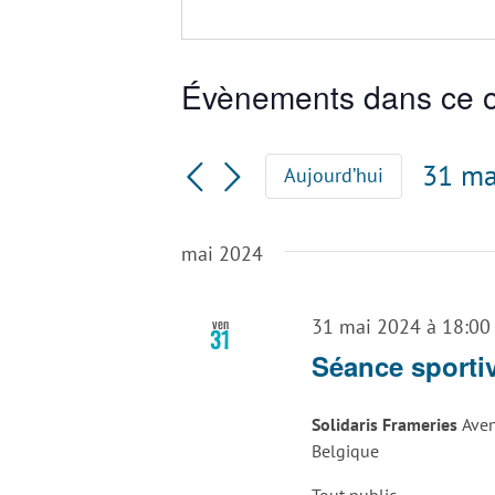
Évènements dans ce o
31 ma
Aujourd’hui
Sélec
une
mai 2024
date.
ven
31 mai 2024 à 18:00
31
Séance sportiv
Solidaris Frameries
Aven
Belgique
Tout public