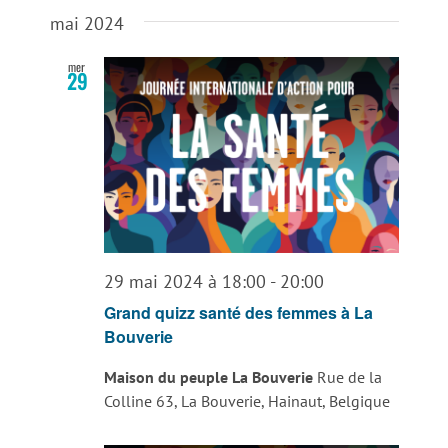
Sélectionnez
une
mai 2024
date.
mer
29
29 mai 2024 à 18:00
-
20:00
Grand quizz santé des femmes à La
Bouverie
Maison du peuple La Bouverie
Rue de la
Colline 63, La Bouverie, Hainaut, Belgique