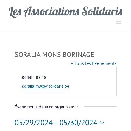
Passer
Panneau de gestion des cookies
au
contenu
SORALIA MONS BORINAGE
« Tous les Évènements
Téléphone
068/84 89 19
Email
soralia.mwp@solidaris.be
Évènements dans ce organisateur
05/29/2024
 - 
05/30/2024