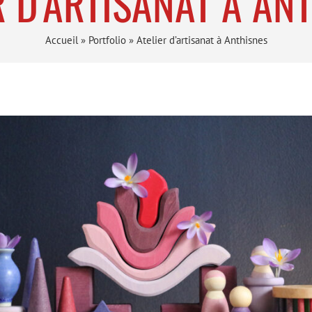
R D’ARTISANAT À AN
Accueil
»
Portfolio
»
Atelier d’artisanat à Anthisnes