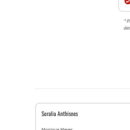
* P
dem
Soralia Anthisnes
Monique Meyer