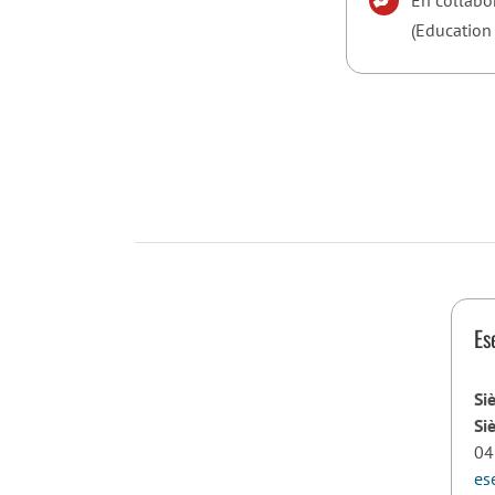
(Education
Es
Si
Si
04
es