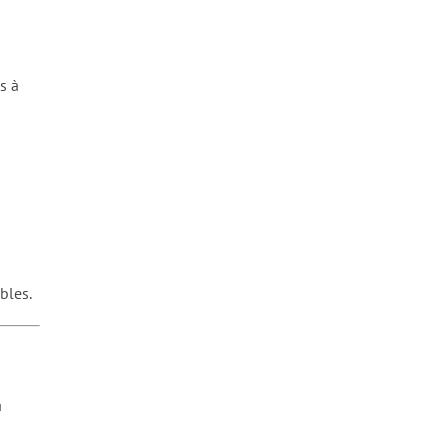
s à
bles.
a