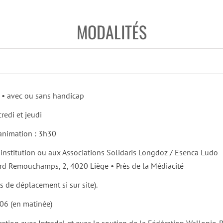
MODALITÉS
 • avec ou sans handicap
redi et jeudi
’animation : 3h30
 institution ou aux Associations Solidaris Longdoz / Esenca Ludo
d Remouchamps, 2, 4020 Liège • Près de la Médiacité
is de déplacement si sur site).
06 (en matinée)
ation avec Intradel et
avec le soutien de la Fédération Wallonie-