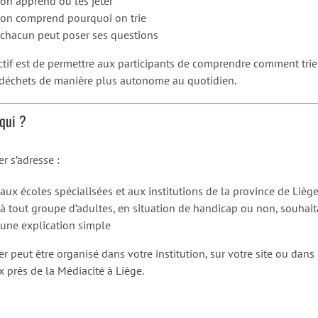
on apprend où les jeter
on comprend pourquoi on trie
chacun peut poser ses questions
ctif est de permettre aux participants
de comprendre comment
trie
 déchets de manière plus autonome au quotidien.
qui ?
ier s’adresse :
aux écoles spécialisées et
aux institutions de la province de Lièg
à tout groupe d’adultes, en situation de handicap ou non, souhait
une explication simple
ier peut être organisé
dans votre institution, sur votre site ou dans
x près de la Médiacité à Liège.