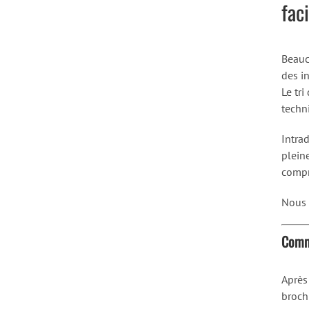
fac
Beauc
des i
Le tri
techni
Intrad
plein
compr
Nous 
Comme
Après
brochu