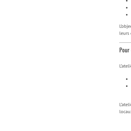
L’obje
leurs
Pour 
L’atel
L’atel
locau