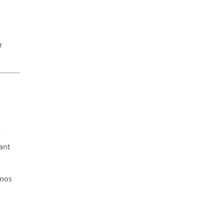
r
e
ant
 nos