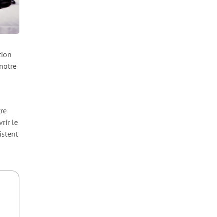
tion
notre
re
rir le
istent