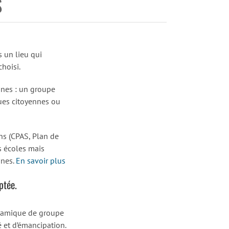
S
 un lieu qui
hoisi.
nnes : un groupe
ques citoyennes ou
ons (CPAS, Plan de
s écoles mais
unes.
En savoir plus
ptée.
dynamique de groupe
 et d’émancipation.