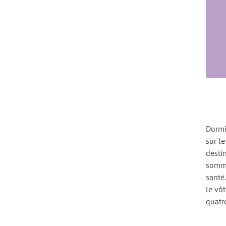
Dormi
sur l
desti
somme
santé
le vô
quatr