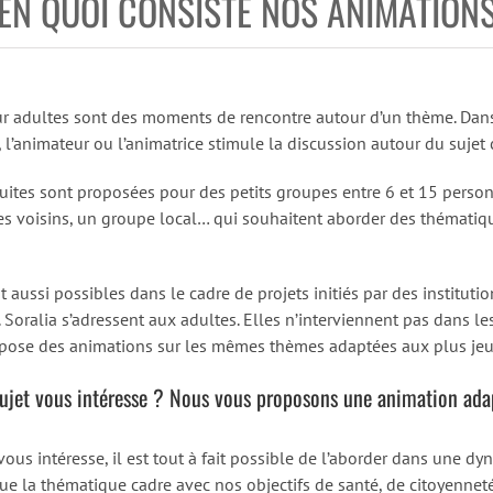
EN QUOI CONSISTE NOS ANIMATION
r adultes sont des moments de rencontre autour d’un thème. Dans
l’animateur ou l’animatrice stimule la discussion autour du sujet c
uites sont proposées pour des petits groupes entre 6 et 15 perso
 des voisins, un groupe local… qui souhaitent aborder des thémati
aussi possibles dans le cadre de projets initiés par des instituti
Soralia s’adressent aux adultes. Elles n’interviennent pas dans le
opose des animations sur les mêmes thèmes adaptées aux plus je
ujet vous intéresse ? Nous vous proposons une animation ada
i vous intéresse, il est tout à fait possible de l’aborder dans une 
que la thématique cadre avec nos objectifs de santé, de citoyenneté