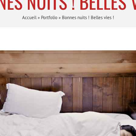
ES NUITS ! BELLES V
Accueil
»
Portfolio
»
Bonnes nuits ! Belles vies !