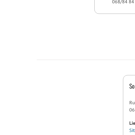
068/84 84
So
Ru
06
Li
Si