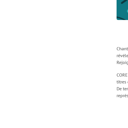
Chante
révél
Rejoi
COREL
titres
De te
repré