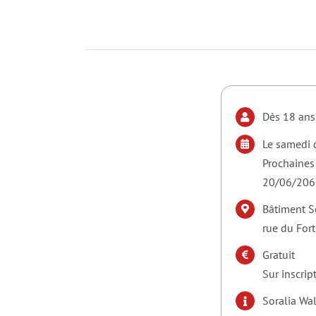
Dès 18 ans
Le samedi 
Prochaines
20/06/206
Bâtiment S
rue du Fort
Gratuit
Sur inscrip
Soralia Wa