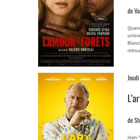
de Va
Quand
uniss
Blanch
retro
Jeudi
L’a
de St
Jean-