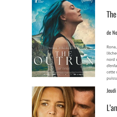
The
de No
Rona, 
l’éche
nord d
d’enfa
cette
puiss
Jeudi
L’a