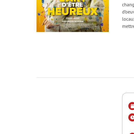
change
d’oeuv
locau
mettr