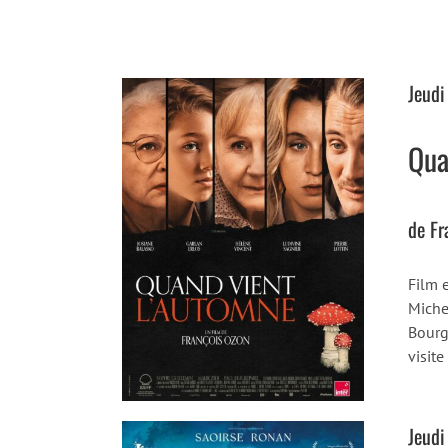
Jeudi
Qua
de Fr
Film 
Michel
Bourgo
visit
Jeudi