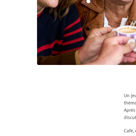
Un je
théma
Après
discu
Café, 