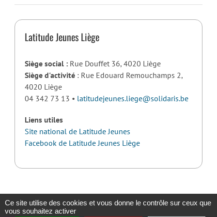
Latitude Jeunes Liège
Siège social :
Rue Douffet 36, 4020 Liège
Siège d'activité
: Rue Edouard Remouchamps 2,
4020 Liège
04 342 73 13 •
latitudejeunes.liege@solidaris.be
Liens utiles
Site national de Latitude Jeunes
Facebook de Latitude Jeunes Liège
Ce site utilise des cookies et vous donne le contrôle sur ceux que
vous souhaitez activer
Copyright 2023 |
Solidaris Wallonie
|
Mentions légales et politique de