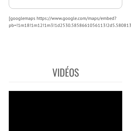
[googlemaps https://www.google.com/maps/embed?
pb=!1m18!1m12!1m3!1d2530.5858661056113!2d5.5808131
VIDÉOS