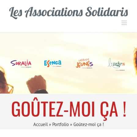
Passer
Panneau de gestion des cookies
au
contenu
GOÛTEZ-MOI ÇA !
Accueil
»
Portfolio
»
Goûtez-moi ça !