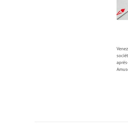
Venez
socié
après
Amuse