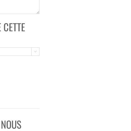
 CETTE

E NOUS