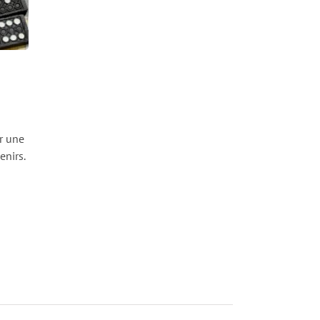
r une
nirs.