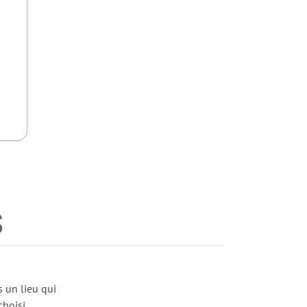
S
 un lieu qui
hoisi.