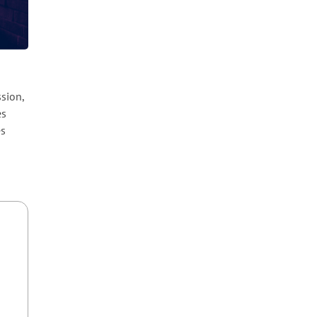
sion,
es
es