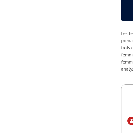
Les f
prena
trois
femme
femme
analys