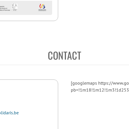
CONTACT
[googlemaps https://www.g
pb=!1m18!1m12!1m3!1d2530
idaris.be