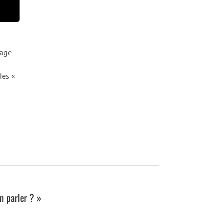
iage
des «
n parler ? »