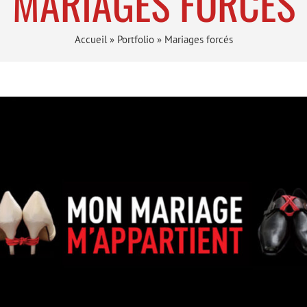
MARIAGES FORCÉS
Accueil
»
Portfolio
»
Mariages forcés