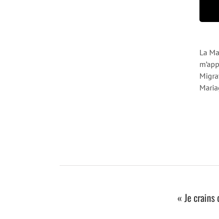
La Ma
m’app
Migra
Maria
« Je crains