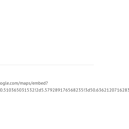
oogle.com/maps/embed?
.510365031532!2d5.579289176568235!3d50.63621207162831!2