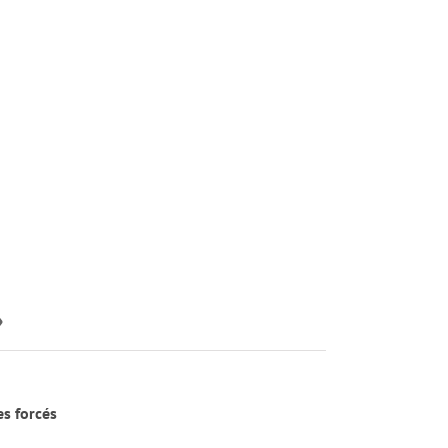
»
s forcés