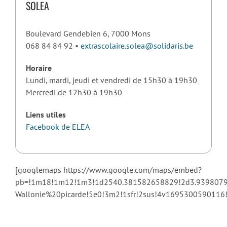
SOLEA
Boulevard Gendebien 6, 7000 Mons
068 84 84 92 •
extrascolaire.solea@solidaris.be
Horaire
Lundi, mardi, jeudi et vendredi de 15h30 à 19h30
Mercredi de 12h30 à 19h30
Liens utiles
Facebook de ELEA
[googlemaps https://www.google.com/maps/embed?
pb=!1m18!1m12!1m3!1d2540.381582658829!2d3.93980791
Wallonie%20picarde!5e0!3m2!1sfr!2sus!4v169530059011