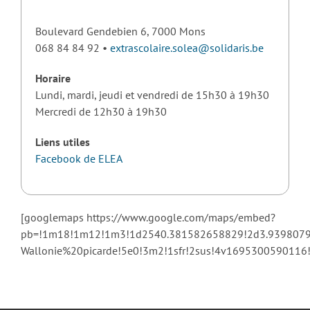
Boulevard Gendebien 6, 7000 Mons
068 84 84 92 •
extrascolaire.solea@solidaris.be
Horaire
Lundi, mardi, jeudi et vendredi de 15h30 à 19h30
Mercredi de 12h30 à 19h30
Liens utiles
Facebook de ELEA
[googlemaps https://www.google.com/maps/embed?
pb=!1m18!1m12!1m3!1d2540.381582658829!2d3.93980791
Wallonie%20picarde!5e0!3m2!1sfr!2sus!4v169530059011