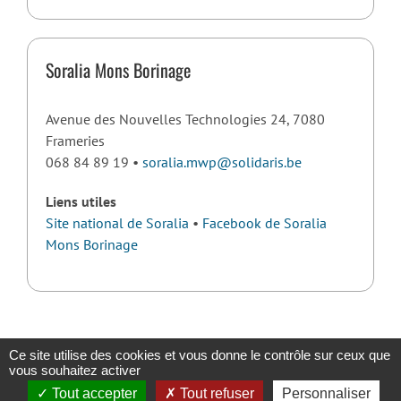
Soralia Mons Borinage
Avenue des Nouvelles Technologies 24, 7080
Frameries
068 84 89 19 •
soralia.mwp@solidaris.be
Liens utiles
Site national de Soralia
•
Facebook de Soralia
Mons Borinage
Ce site utilise des cookies et vous donne le contrôle sur ceux que
vous souhaitez activer
Copyright 2023 |
Solidaris Wallonie
|
Mentions légales et politique de
Tout accepter
Tout refuser
Personnaliser
confidentialité