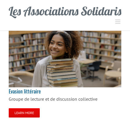
Passer
Panneau de gestion des cookies
au
contenu
Evasion littéraire
Evasion littéraire
Groupe de lecture et de discussion collective
LEARN MORE