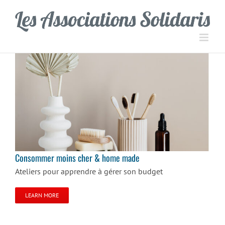
Passer
Panneau de gestion des cookies
au
contenu
Consommer moins cher & home made
Consommer moins cher & home made
Ateliers pour apprendre à gérer son budget
LEARN MORE