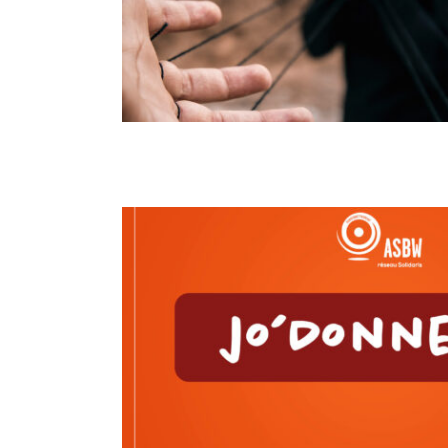
Les arnaques, les repérer et s’en pro
La Jo’donnerie de l’ASBW