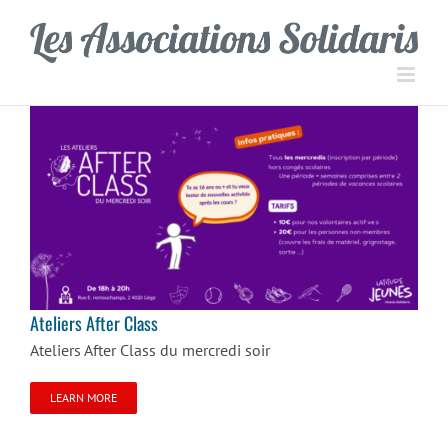
Passer
Panneau de gestion des cookies
au
contenu
Ateliers After Class
Ateliers After Class
Ateliers After Class du mercredi soir
LEARN MORE