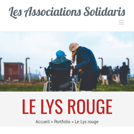
Passer
Panneau de gestion des cookies
au
contenu
LE LYS ROUGE
Accueil
»
Portfolio
»
Le Lys rouge