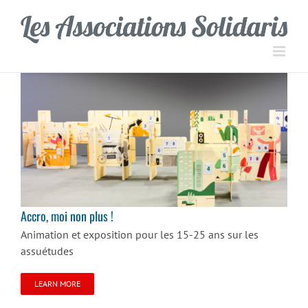
Passer
Panneau de gestion des cookies
au
contenu
Accro, moi non plus !
Accro, moi non plus !
Animation et exposition pour les 15-25 ans sur les
assuétudes
LEARN MORE