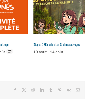
 à Liège
Stages à Flémalle : Les Graines sauvages
oût
10 août
-
14 août
Facebook
X
Reddit
LinkedIn
Tumblr
Pinterest
Vk
Email