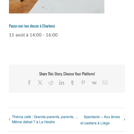
Passe-moi ton dessin à Charleroi
11 août à 14:00
-
16:00
Share This Story, Choose Your Platform!
Facebook
X
Reddit
LinkedIn
Tumblr
Pinterest
Vk
Email
Théma café : Grands-parents, parents, …
Spectacle – Aux âmes
Même débat ? à La Hestre
et caetera à Liège