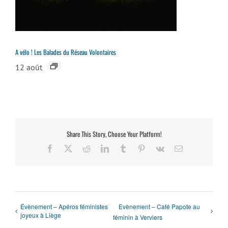
A vélo ! Les Balades du Réseau Volontaires
12 août
Share This Story, Choose Your Platform!
Facebook
X
Reddit
LinkedIn
Tumblr
Pinterest
Vk
Email
Évènement – Apéros féministes
Evènement – Café Papote au
joyeux à Liège
féminin à Verviers