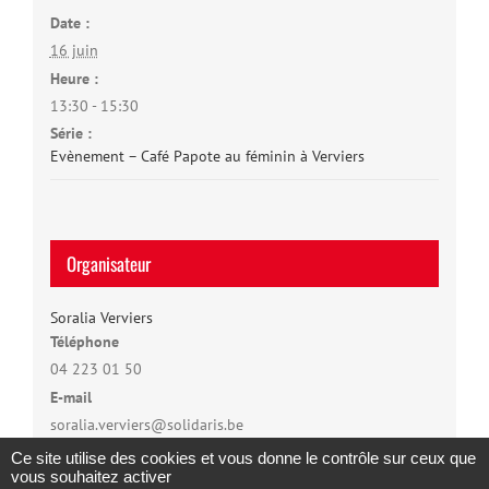
Date :
16 juin
Heure :
13:30 - 15:30
Série :
Evènement – Café Papote au féminin à Verviers
Organisateur
Soralia Verviers
Téléphone
04 223 01 50
E-mail
soralia.verviers@solidaris.be
Ce site utilise des cookies et vous donne le contrôle sur ceux que
vous souhaitez activer
Copyright 2023 |
Solidaris Wallonie
|
Mentions légales et politique de