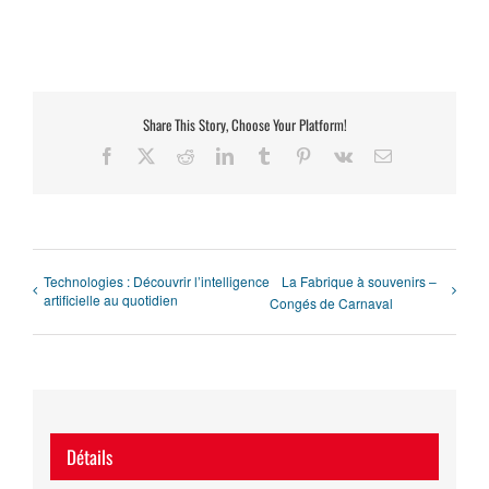
Share This Story, Choose Your Platform!
Facebook
X
Reddit
LinkedIn
Tumblr
Pinterest
Vk
Email
Technologies : Découvrir l’intelligence
La Fabrique à souvenirs –
artificielle au quotidien
Congés de Carnaval
Détails