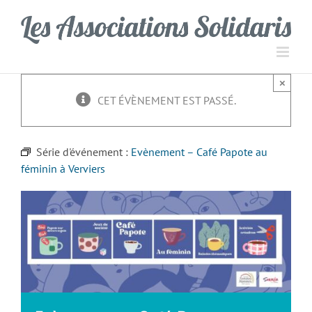
Passer
Panneau de gestion des cookies
au
contenu
×
CET ÉVÈNEMENT EST PASSÉ.
Série d'événement :
Evènement – Café Papote au
féminin à Verviers