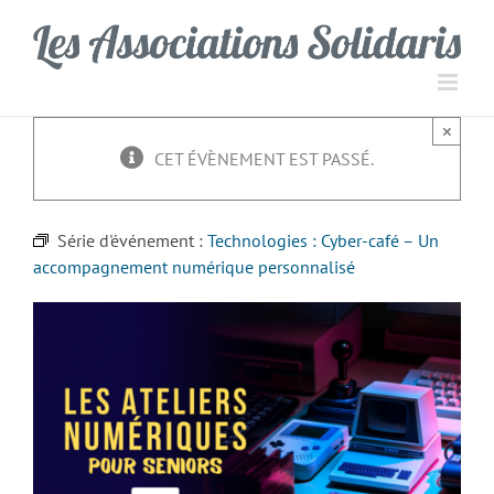
Passer
Panneau de gestion des cookies
au
contenu
×
CET ÉVÈNEMENT EST PASSÉ.
Série d'événement :
Technologies : Cyber-café – Un
accompagnement numérique personnalisé