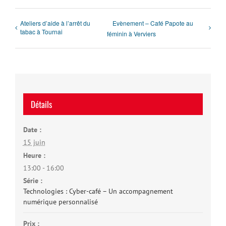
Ateliers d’aide à l’arrêt du
Evènement – Café Papote au
tabac à Tournai
féminin à Verviers
Détails
Date :
15 juin
Heure :
13:00 - 16:00
Série :
Technologies : Cyber-café – Un accompagnement
numérique personnalisé
Prix :