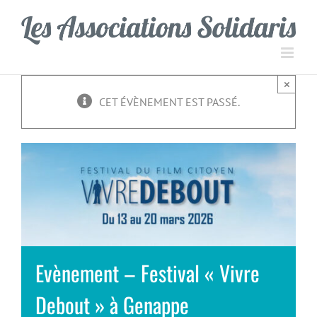
Passer
Panneau de gestion des cookies
au
contenu
×
CET ÉVÈNEMENT EST PASSÉ.
Evènement – Festival « Vivre
Debout » à Genappe