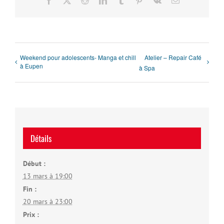
Facebook
X
Reddit
LinkedIn
Tumblr
Pinterest
Vk
Email
Weekend pour adolescents- Manga et chill
Atelier – Repair Café
à Eupen
à Spa
Détails
Début :
13 mars à 19:00
Fin :
20 mars à 23:00
Prix :