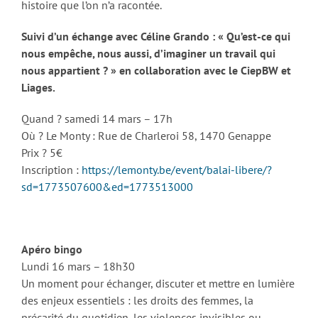
histoire que l’on n’a racontée.
Suivi d’un échange avec Céline Grando : « Qu’est-ce qui
nous empêche, nous aussi, d’imaginer un travail qui
nous appartient ? » en collaboration avec le CiepBW et
Liages.
Quand ? samedi 14 mars – 17h
Où ? Le Monty : Rue de Charleroi 58, 1470 Genappe
Prix ? 5€
Inscription :
https://lemonty.be/event/balai-libere/?
sd=1773507600&ed=1773513000
Apéro bingo
Lundi 16 mars – 18h30
Un moment pour échanger, discuter et mettre en lumière
des enjeux essentiels : les droits des femmes, la
précarité du quotidien, les violences invisibles ou