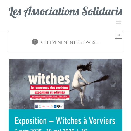
Passer
Panneau de gestion des cookies
au
contenu
×
CET ÉVÈNEMENT EST PASSÉ.
Exposition – Witches à Verviers
7 mars 2025
-
10 mai 2025
|
1€