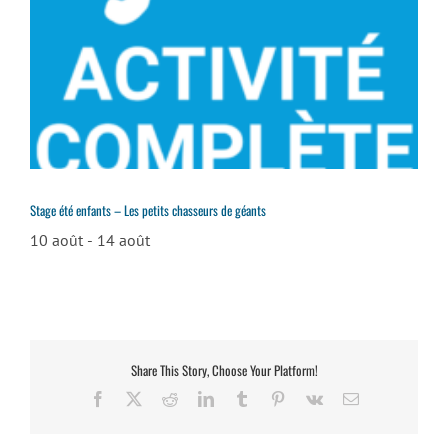
Stage été enfants – Les petits chasseurs de géants
10 août
-
14 août
Share This Story, Choose Your Platform!
Facebook
X
Reddit
LinkedIn
Tumblr
Pinterest
Vk
Email