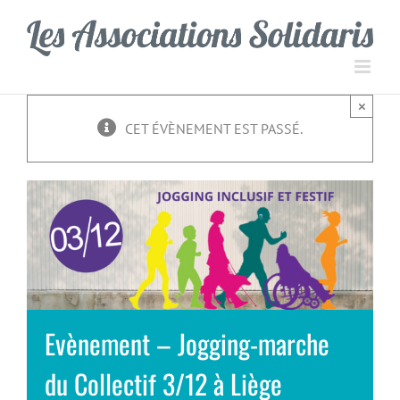
Passer
Panneau de gestion des cookies
au
contenu
×
CET ÉVÈNEMENT EST PASSÉ.
Evènement – Jogging-marche
du Collectif 3/12 à Liège