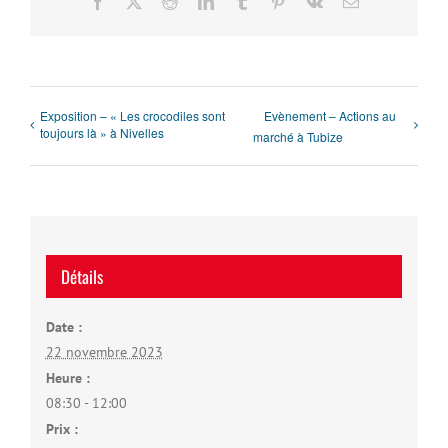
Facebook
X
Reddit
LinkedIn
Tumblr
Pinterest
Vk
Email
Exposition – « Les crocodiles sont
Evènement – Actions au
toujours là » à Nivelles
marché à Tubize
Détails
Date :
22 novembre 2023
Heure :
08:30 - 12:00
Prix :