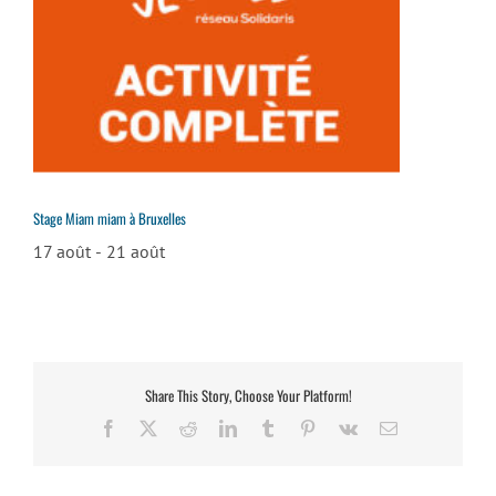
Stage Miam miam à Bruxelles
17 août
-
21 août
Share This Story, Choose Your Platform!
Facebook
X
Reddit
LinkedIn
Tumblr
Pinterest
Vk
Email