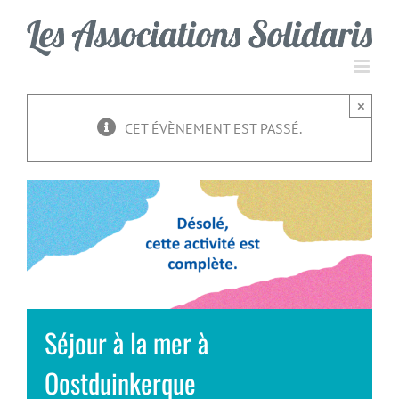
Passer
Panneau de gestion des cookies
au
contenu
×
CET ÉVÈNEMENT EST PASSÉ.
Séjour à la mer à
Oostduinkerque