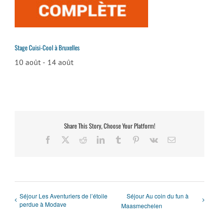
Stage Cuisi-Cool à Bruxelles
10 août
-
14 août
Share This Story, Choose Your Platform!
Facebook
X
Reddit
LinkedIn
Tumblr
Pinterest
Vk
Email
Séjour Les Aventuriers de l’étoile
Séjour Au coin du fun à
perdue à Modave
Maasmechelen