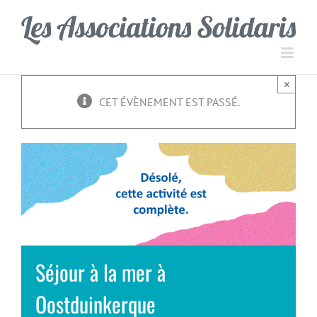
Passer
Panneau de gestion des cookies
au
contenu
×
CET ÉVÈNEMENT EST PASSÉ.
Séjour à la mer à
Oostduinkerque