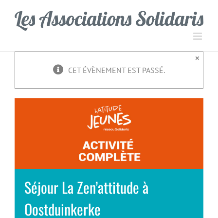
Passer
Panneau de gestion des cookies
au
contenu
×
CET ÉVÈNEMENT EST PASSÉ.
Séjour La Zen’attitude à
Oostduinkerke