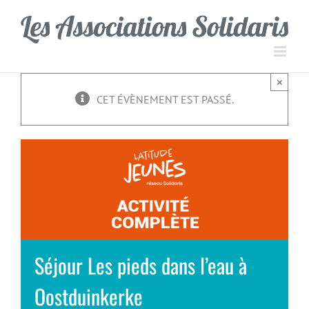
Passer
Panneau de gestion des cookies
au
contenu
×
CET ÉVÈNEMENT EST PASSÉ.
Séjour Les pieds dans l’eau à
Oostduinkerke