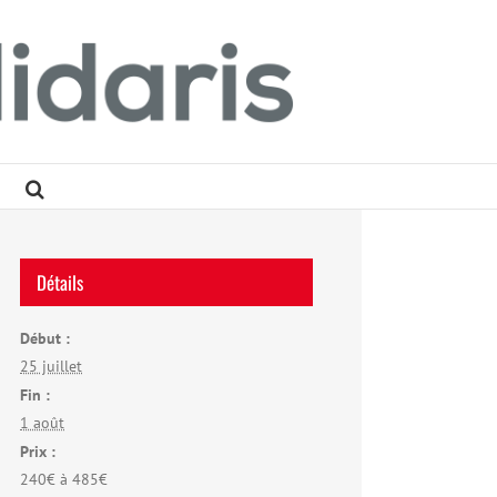
Détails
Début :
25 juillet
Fin :
1 août
Prix :
240€ à 485€