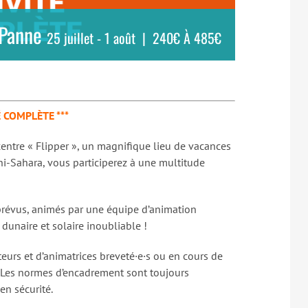
 Panne
25 juillet
-
1 août
|
240€ À 485€
É COMPLÈTE ***
centre « Flipper », un magnifique lieu de vacances
i-Sahara, vous participerez à une multitude
t prévus, animés par une équipe d’animation
unaire et solaire inoubliable !
urs et d’animatrices breveté·e·s ou en cours de
. Les normes d’encadrement sont toujours
en sécurité.