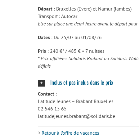
Départ
: Bruxelles (Evere) et Namur (Jambes)
Transport : Autocar
Etre sur place une demi-heure avant le départ pou
Dates
: Du 25/07 au 01/08/26
Prix
: 240 €* / 485 € • 7 nuitées
* Prix affilié·e·s Solidaris Brabant ou Solidaris Wal
définis
Inclus et pas inclus dans le prix
Contact
:
Latitude Jeunes – Brabant Bruxelles
02 546 15 65
latitudejeunes.brabant@solidaris.be
>
Retour à l’offre de vacances