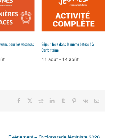
 viens pour les vacances
Séjour Tous dans le même bateau ! à
Cerfontaine
oût
11 août
-
14 août
Facebook
X
Reddit
LinkedIn
Tumblr
Pinterest
Vk
Email
a
Evènement – Cycloparade féministe 2026