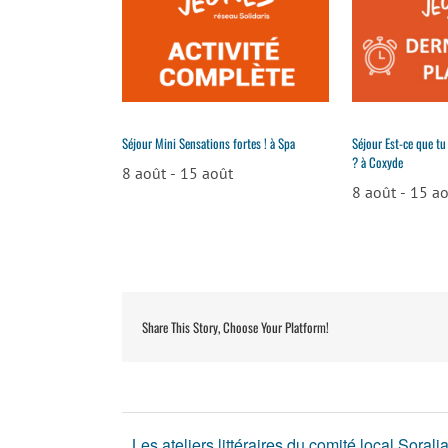
Séjour Mini Sensations fortes ! à Spa
Séjour Est-ce que tu
? à Coxyde
8 août
-
15 août
8 août
-
15 a
Share This Story, Choose Your Platform!
Les ateliers littéraires du comité local Sorali