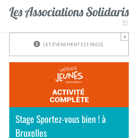
Passer
Panneau de gestion des cookies
au
contenu
×
CET ÉVÈNEMENT EST PASSÉ.
Stage Sportez-vous bien ! à
Bruxelles