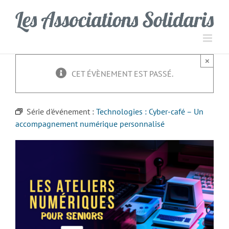
Passer
Panneau de gestion des cookies
au
contenu
×
CET ÉVÈNEMENT EST PASSÉ.
Série d'événement :
Technologies : Cyber-café – Un
accompagnement numérique personnalisé