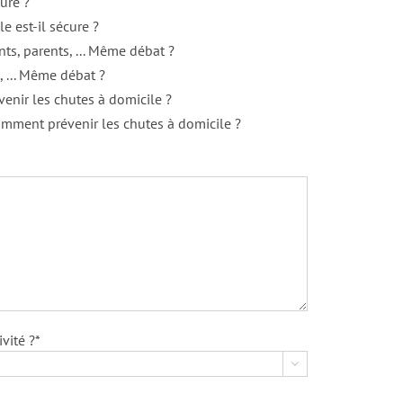
cure ?
e est-il sécure ?
s, parents, ... Même débat ?
, ... Même débat ?
venir les chutes à domicile ?
omment prévenir les chutes à domicile ?
vité ?*
