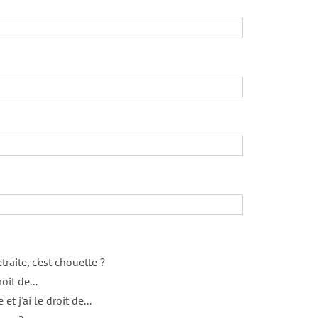
traite, c'est chouette ?
oit de...
t j'ai le droit de...