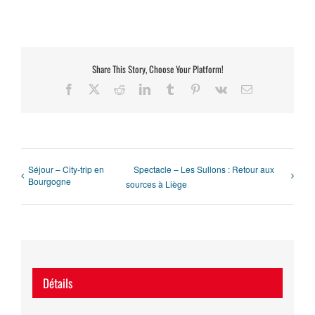
Share This Story, Choose Your Platform!
Facebook
X
Reddit
LinkedIn
Tumblr
Pinterest
Vk
Email
Séjour – City-trip en
Spectacle – Les Sullons : Retour aux
Bourgogne
sources à Liège
Détails