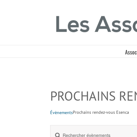
Passer
Panneau de gestion des cookies
au
contenu
Assoc
PROCHAINS RE
Prochains rendez-vous Esenca
Évènements
Saisir