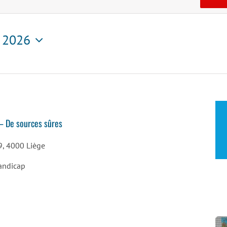
n 2026
tionnez
 – De sources sûres
9, 4000 Liège
andicap