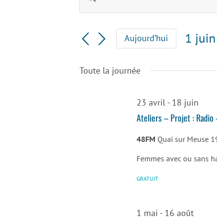
Recherche
mot-
clé.
et
Rechercher
1 jui
Aujourd’hui
Évènements
navigation
Sélec
par
une
mot-
de
Toute la journée
date.
clé.
vues
23 avril
-
18 juin
Évènements
Ateliers – Projet : Radio
48FM
Quai sur Meuse 1
Femmes avec ou sans h
GRATUIT
1 mai
-
16 août