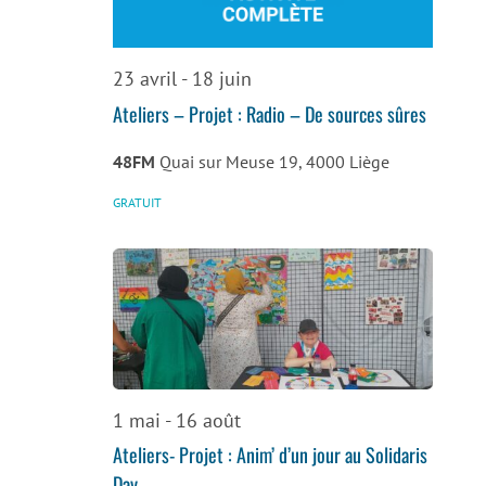
de
vues
23 avril
-
18 juin
Évènemen
Ateliers – Projet : Radio – De sources sûres
48FM
Quai sur Meuse 19, 4000 Liège
GRATUIT
1 mai
-
16 août
Ateliers- Projet : Anim’ d’un jour au Solidaris
Day