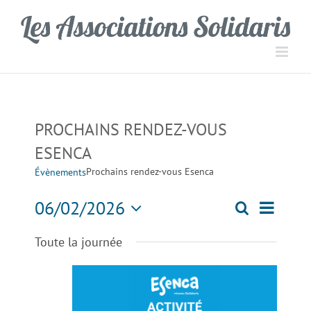
Passer
Panneau de gestion des cookies
au
contenu
PROCHAINS RENDEZ-VOUS
ESENCA
Prochains rendez-vous Esenca
Évènements
Navigati
06/02/2026
Recherche
Recherch
Jour
de
Sélectionnez
Toute la journée
une
vues
et
date.
Évèneme
navigation